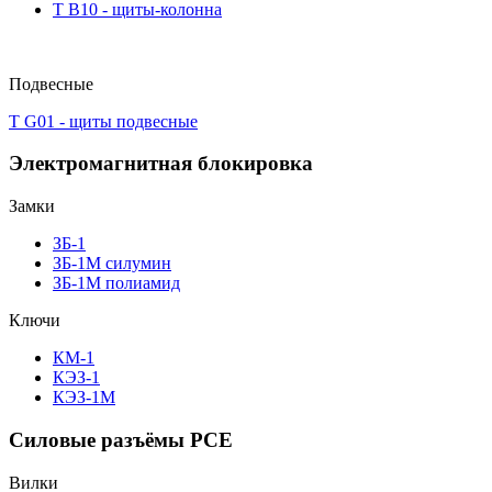
T B10 - щиты-колонна
Подвесные
T G01 - щиты подвесные
Электромагнитная блокировка
Замки
ЗБ-1
ЗБ-1М силумин
ЗБ-1М полиамид
Ключи
КМ-1
КЭЗ-1
КЭЗ-1М
Силовые разъёмы PCE
Вилки