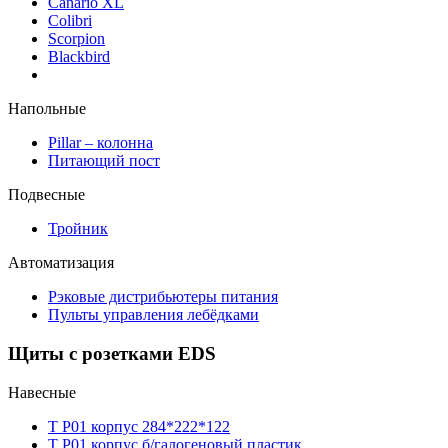
Canario XL
Colibri
Scorpion
Blackbird
Напольные
Pillar – колонна
Питающий пост
Подвесные
Тройник
Автоматизация
Рэковые дистрибьютеры питания
Пульты управления лебёдками
Щиты с розетками EDS
Навесные
T P01 корпус 284*222*122
T P01 корпус б/галогеновый пластик