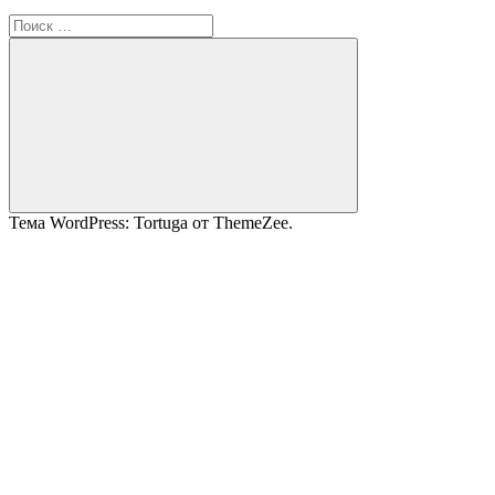
Поиск
для:
Поиск
Тема WordPress: Tortuga от ThemeZee.