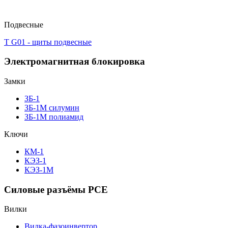
Подвесные
T G01 - щиты подвесные
Электромагнитная блокировка
Замки
ЗБ-1
ЗБ-1М силумин
ЗБ-1М полиамид
Ключи
КМ-1
КЭЗ-1
КЭЗ-1М
Силовые разъёмы PCE
Вилки
Вилка-фазоинвертор