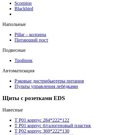
Scorpion
Blackbird
Напольные
Pillar – колонна
Питающий пост
Подвесные
Тройник
Автоматизация
Рэковые дистрибьютеры питания
Пульты управления лебёдками
Щиты с розетками EDS
Навесные
T P01 корпус 284*222*122
T P01 корпус б/галогеновый пластик
T P02 корпус 369*222*130