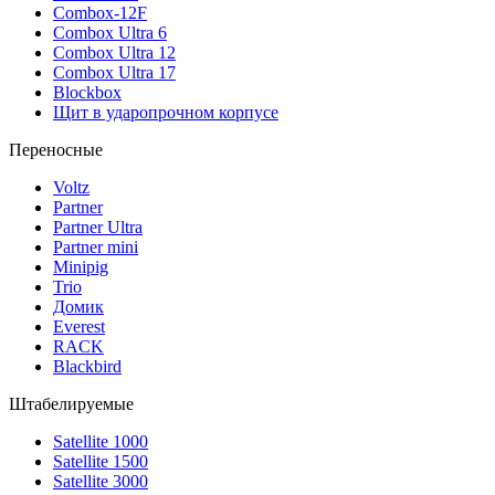
Combox-12F
Combox Ultra 6
Combox Ultra 12
Combox Ultra 17
Blockbox
Щит в ударопрочном корпусе
Переносные
Voltz
Partner
Partner Ultra
Partner mini
Minipig
Trio
Домик
Everest
RACK
Blackbird
Штабелируемые
Satellite 1000
Satellite 1500
Satellite 3000