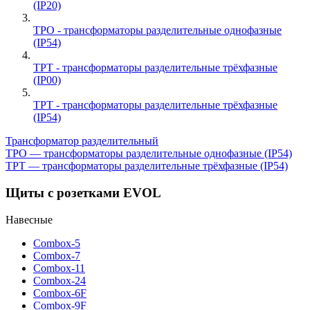
(IP20)
ТРО - трансформаторы разделительные однофазные
(IP54)
ТРТ - трансформаторы разделительные трёхфазные
(IP00)
ТРТ - трансформаторы разделительные трёхфазные
(IP54)
Трансформатор разделительный
Навигация
Предыдущая
ТРО — трансформаторы разделительные однофазные (IP54)
запись;
Следующая
ТРТ — трансформаторы разделительные трёхфазные (IP54)
по
запись:
записям
Щиты с розетками EVOL
Навесные
Combox-5
Combox-7
Combox-11
Combox-24
Combox-6F
Combox-9F