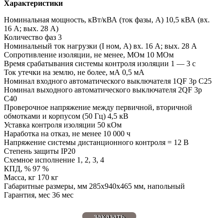
Характеристики
Номинальная мощность, кВт/кВА (ток фазы, А) 10,5 кВА (вх.
16 А; вых. 28 А)
Количество фаз 3
Номинальный ток нагрузки (I ном, А) вх. 16 А; вых. 28 А
Сопротивление изоляции, не менее, МОм 10 МОм
Время срабатывания системы контроля изоляции 1 — 3 с
Ток утечки на землю, не более, мА 0,5 мА
Номинал входного автоматического выключателя 1QF 3р С25
Номинал выходного автоматического выключателя 2QF 3р
С40
Проверочное напряжение между первичной, вторичной
обмотками и корпусом (50 Гц) 4,5 кВ
Уставка контроля изоляции 50 кОм
Наработка на отказ, не менее 10 000 ч
Напряжение системы дистанционного контроля = 12 В
Степень защиты IP20
Схемное исполнение 1, 2, 3, 4
КПД, % 97 %
Масса, кг 170 кг
Габаритные размеры, мм 285х940х465 мм, напольный
Гарантия, мес 36 мес
заказать