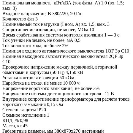
Номинальная мощность, кВт/кВА (ток фазы, А) 1,0 (вх. 1,5;
вых. 3)
Входное напряжение, В 380/220, 50 Гц
Количество фаз 3
Номинальный ток нагрузки (I ном, А) вх. 1,5; вых. 3
Сопротивление изоляции, не менее, МОм 10
Время срабатывания системы контроля изоляции 1 — 3 с
Ток утечки на землю, не более, мА 0,5
Ток холостого хода, не более 2%
Номинал входного автоматического выключателя 1QF 3р С10
Номинал выходного автоматического выключателя 2QF 3р
С10
Проверочное напряжение между первичной, вторичной
обмотками и корпусом (50 Гц) 4,150 кВ
Уставка контроля изоляции 50 кОм
Наработка на отказ, не менее 10 000 ч
Напряжение короткого замыкания, не более 3%
Напряжение системы дистанционного контроля =12 В
Внутреннее сопротивление трансформатора для расчета токов
короткого замыкания 0,15 Ом
Степень защиты IP20
Схемное исполнение 1
КПД, % 0,98
Масса, кг 45
Габаритные размеры, мм 380х870х270 настенный