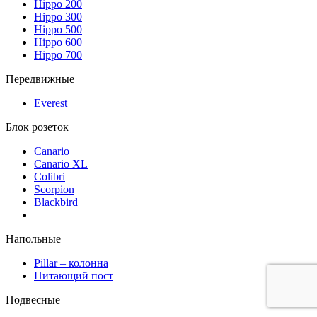
Hippo 200
Hippo 300
Hippo 500
Hippo 600
Hippo 700
Передвижные
Everest
Блок розеток
Canario
Canario XL
Colibri
Scorpion
Blackbird
Напольные
Pillar – колонна
Питающий пост
Подвесные