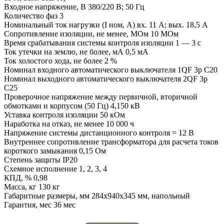
Входное напряжение, В 380/220 В; 50 Гц
Количество фаз 3
Номинальный ток нагрузки (I ном, А) вх. 11 А; вых. 18,5 А
Сопротивление изоляции, не менее, МОм 10 МОм
Время срабатывания системы контроля изоляции 1 — 3 с
Ток утечки на землю, не более, мА 0,5 мА
Ток холостого хода, не более 2 %
Номинал входного автоматического выключателя 1QF 3р С20
Номинал выходного автоматического выключателя 2QF 3р
С25
Проверочное напряжение между первичной, вторичной
обмотками и корпусом (50 Гц) 4,150 кВ
Уставка контроля изоляции 50 кОм
Наработка на отказ, не менее 10 000 ч
Напряжение системы дистанционного контроля = 12 В
Внутреннее сопротивление трансформатора для расчета токов
короткого замыкания 0,15 Ом
Степень защиты IP20
Схемное исполнение 1, 2, 3, 4
КПД, % 0,98
Масса, кг 130 кг
Габаритные размеры, мм 284х940х345 мм, напольный
Гарантия, мес 36 мес