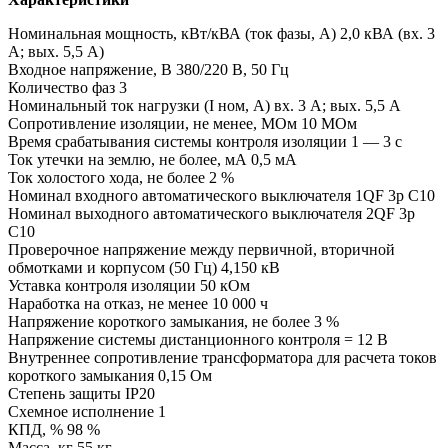
Номинальная мощность, кВт/кВА (ток фазы, А) 2,0 кВА (вх. 3
А; вых. 5,5 А)
Входное напряжение, В 380/220 В, 50 Гц
Количество фаз 3
Номинальный ток нагрузки (I ном, А) вх. 3 А; вых. 5,5 А
Сопротивление изоляции, не менее, МОм 10 МОм
Время срабатывания системы контроля изоляции 1 — 3 с
Ток утечки на землю, не более, мА 0,5 мА
Ток холостого хода, не более 2 %
Номинал входного автоматического выключателя 1QF 3р С10
Номинал выходного автоматического выключателя 2QF 3р
С10
Проверочное напряжение между первичной, вторичной
обмотками и корпусом (50 Гц) 4,150 кВ
Уставка контроля изоляции 50 кОм
Наработка на отказ, не менее 10 000 ч
Напряжение короткого замыкания, не более 3 %
Напряжение системы дистанционного контроля = 12 В
Внутреннее сопротивление трансформатора для расчета токов
короткого замыкания 0,15 Ом
Степень защиты IP20
Схемное исполнение 1
КПД, % 98 %
Масса, кг 55 кг