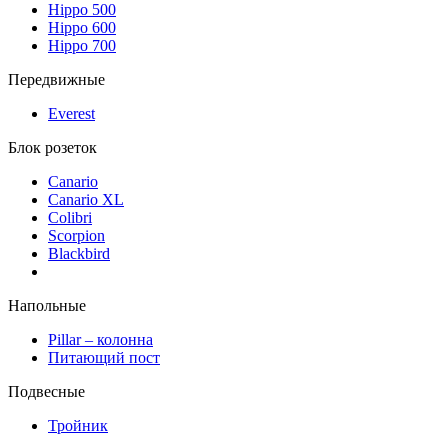
Hippo 500
Hippo 600
Hippo 700
Передвижные
Everest
Блок розеток
Canario
Canario XL
Colibri
Scorpion
Blackbird
Напольные
Pillar – колонна
Питающий пост
Подвесные
Тройник