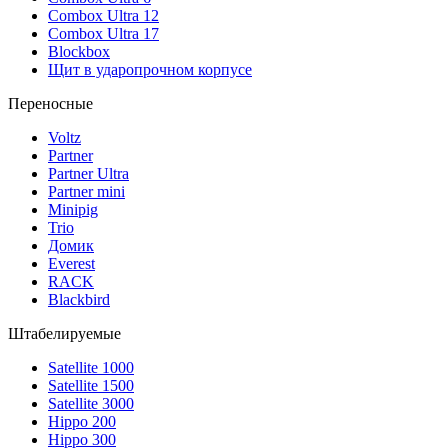
Combox Ultra 12
Combox Ultra 17
Blockbox
Щит в ударопрочном корпусе
Переносные
Voltz
Partner
Partner Ultra
Partner mini
Minipig
Trio
Домик
Everest
RACK
Blackbird
Штабелируемые
Satellite 1000
Satellite 1500
Satellite 3000
Hippo 200
Hippo 300