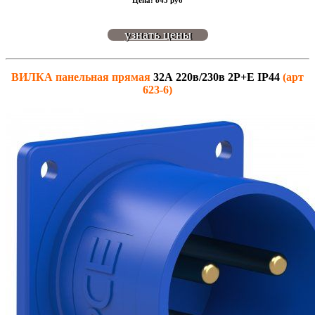
Цена: 843 руб
узнать цены
ВИЛКА панельная
прямая
32А 220в/230в 2P+E IP44
(арт
623-6)