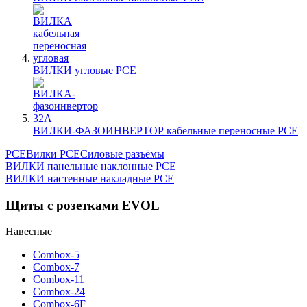
ВИЛКИ угловые PCE
ВИЛКИ-ФАЗОИНВЕРТОР кабельные переносные PCE
PCE
Вилки PCE
Силовые разъёмы
Навигация
Предыдущая
ВИЛКИ панельные наклонные PCE
запись;
Следующая
ВИЛКИ настенные накладные PCE
по
запись:
записям
Щиты с розетками EVOL
Навесные
Combox-5
Combox-7
Combox-11
Combox-24
Combox-6F