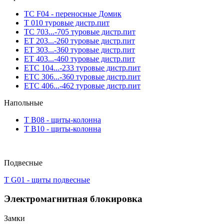
TC F04 - переносные Домик
T 010 туровые дистр.пит
TC 703...-705 туровые дистр.пит
ET 203...-260 туровые дистр.пит
ET 303...-360 туровые дистр.пит
ET 403...-460 туровые дистр.пит
ETC 104...-233 туровые дистр.пит
ETC 306...-360 туровые дистр.пит
ETC 406...-462 туровые дистр.пит
Напольные
T B08 - щиты-колонна
T B10 - щиты-колонна
Подвесные
T G01 - щиты подвесные
Электромагнитная блокировка
Замки