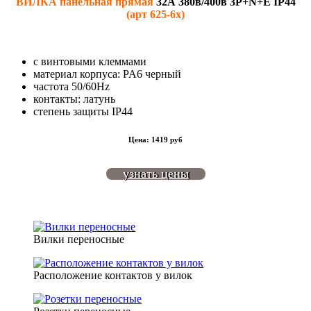
ВИЛКА панельная прямая
32А 380в/400в 3P+N+E IP44
(арт 625-6x)
с винтовыми клеммами
материал корпуса: PA6 черный
частота 50/60Hz
контакты: латунь
степень защиты IP44
Цена: 1419 руб
узнать цены
Вилки переносные
Расположение контактов у вилок