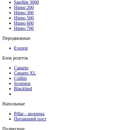
Satellite 3000
Hippo 200
Hippo 300
Hippo 500
Hippo 600
Hippo 700
Передвижные
Everest
Блок розеток
Canario
Canario XL
Colibri
Scorpion
Blackbird
Напольные
Pillar – колонна
Питающий пост
Подвесные