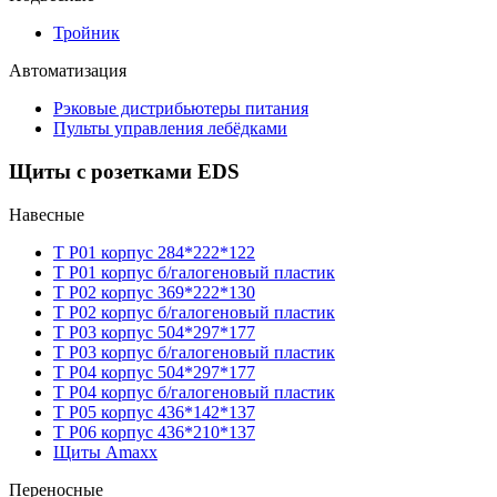
Тройник
Автоматизация
Рэковые дистрибьютеры питания
Пульты управления лебёдками
Щиты с розетками EDS
Навесные
T P01 корпус 284*222*122
T P01 корпус б/галогеновый пластик
T P02 корпус 369*222*130
T P02 корпус б/галогеновый пластик
T P03 корпус 504*297*177
T P03 корпус б/галогеновый пластик
T P04 корпус 504*297*177
T P04 корпус б/галогеновый пластик
T P05 корпус 436*142*137
T P06 корпус 436*210*137
Щиты Amaxx
Переносные